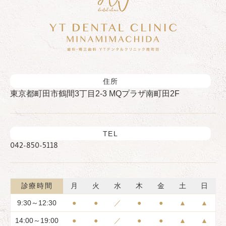
住所
東京都町田市鶴間3丁目2-3 MQプラザ南町田2F
TEL
042-850-5118
診療時間
月
火
水
木
金
土
日
9:30～12:30
●
●
／
●
●
▲
▲
14:00～19:00
●
●
／
●
●
▲
▲