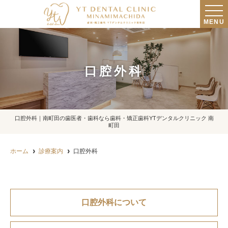
MENU
口腔外科
口腔外科｜南町田の歯医者・歯科なら歯科・矯正歯科YTデンタルクリニック 南
町田
ホーム
診療案内
口腔外科
口腔外科について