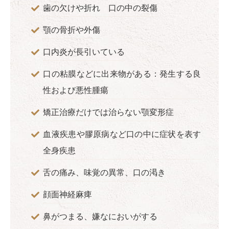
歯の欠けや折れ 口の中の裂傷
顎の骨折や外傷
口内炎が長引いている
口の粘膜などに出来物がある：発生する良
性および悪性腫瘍
矯正治療だけでは治らない顎変形症
血液疾患や膠原病など口の中に症状を表す
全身疾患
舌の痛み、味覚の異常、口の渇き
顔面神経麻痺
鼻がつまる、嫌なにおいがする