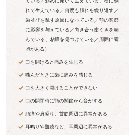
ている／斜めに傾いて生えている、横に倒
れて生えている／何度も腫れを繰り返す／
歯並びを乱す原因になっている／顎の関節
に影響を与えている／向き合う歯ぐきを噛
んでいる、粘膜を傷つけている／周囲に嚢
胞がある）
口を開けると痛みを生じる
噛んだときに歯に痛みを感じる
口を大きく開けることができない
口の開閉時に顎の関節から音がする
頭痛や肩凝り、首筋周辺に異常がある
耳鳴りや難聴など、耳周辺に異常がある