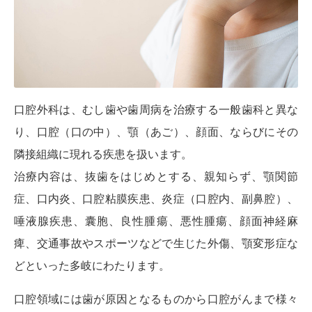
口腔外科は、むし歯や歯周病を治療する一般歯科と異な
り、口腔（口の中）、顎（あご）、顔面、ならびにその
隣接組織に現れる疾患を扱います。
治療内容は、抜歯をはじめとする、親知らず、顎関節
症、口内炎、口腔粘膜疾患、炎症（口腔内、副鼻腔）、
唾液腺疾患、囊胞、良性腫瘍、悪性腫瘍、顔面神経麻
痺、交通事故やスポーツなどで生じた外傷、顎変形症な
どといった多岐にわたります。
口腔領域には歯が原因となるものから口腔がんまで様々