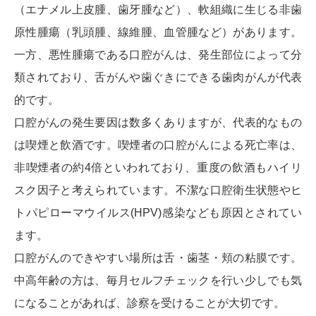
（エナメル上皮腫、歯牙腫など）、軟組織に生じる非歯
原性腫瘍（乳頭腫、線維腫、血管腫など）があります。
一方、悪性腫瘍である口腔がんは、発生部位によって分
類されており、舌がんや歯ぐきにできる歯肉がんが代表
的です。
口腔がんの発生要因は数多くありますが、代表的なもの
は喫煙と飲酒です。喫煙者の口腔がんによる死亡率は、
非喫煙者の約4倍といわれており、重度の飲酒もハイリ
スク因子と考えられています。不潔な口腔衛生状態やヒ
トパピローマウイルス(HPV)感染なども原因とされてい
ます。
口腔がんのできやすい場所は舌・歯茎・頬の粘膜です。
中高年齢の方は、毎月セルフチェックを行い少しでも気
になることがあれば、診察を受けることが大切です。