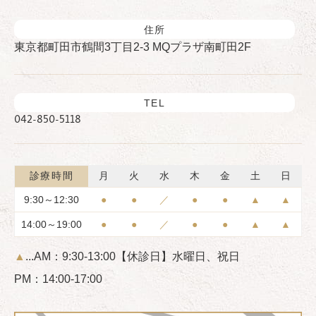
住所
東京都町田市鶴間3丁目2-3 MQプラザ南町田2F
TEL
042-850-5118
診療時間
月
火
水
木
金
土
日
9:30～12:30
●
●
／
●
●
▲
▲
14:00～19:00
●
●
／
●
●
▲
▲
▲
...AM：9:30-13:00
【休診日】水曜日、祝日
PM：14:00-17:00