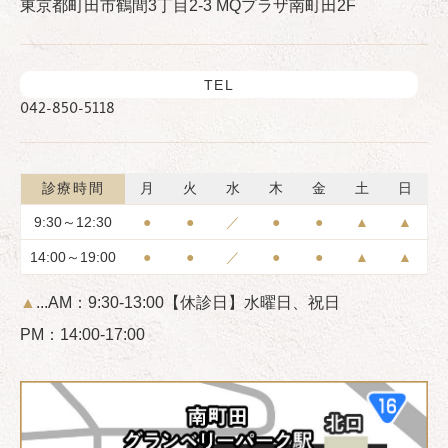
東京都町田市鶴間3丁目2-3 MQプラザ南町田2F
TEL
042-850-5118
診療時間
月
火
水
木
金
土
日
9:30～12:30
●
●
／
●
●
▲
▲
14:00～19:00
●
●
／
●
●
▲
▲
▲
...AM：9:30-13:00
【休診日】水曜日、祝日
PM：14:00-17:00